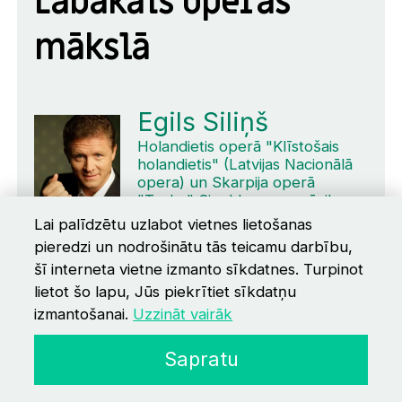
Labākais operas
mākslā
Egils Siliņš
Holandietis operā "Klīstošais
holandietis" (Latvijas Nacionālā
opera) un Skarpija operā
"Toska" Siguldas opermūzikas
svētkos
Lai palīdzētu uzlabot vietnes lietošanas
pieredzi un nodrošinātu tās teicamu darbību,
Nominācijas
šī interneta vietne izmanto sīkdatnes. Turpinot
lietot šo lapu, Jūs piekrītiet sīkdatņu
Kristīne Gailīte
izmantošanai.
Uzzināt vairāk
Guvernante operā "Skrūves
Sapratu
pagrieziens" (Latvijas Nacionālā
opera)