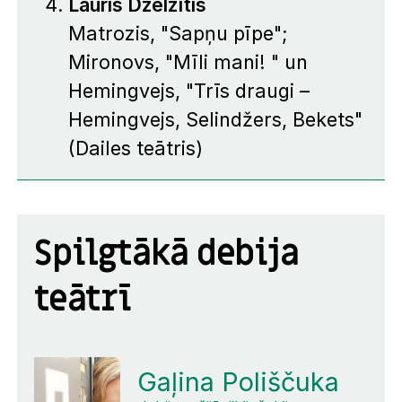
Lauris Dzelzītis
Matrozis, "Sapņu pīpe";
Mironovs, "Mīli mani! " un
Hemingvejs, "Trīs draugi –
Hemingvejs, Selindžers, Bekets"
(Dailes teātris)
Spilgtākā debija
teātrī
Gaļina Poliščuka