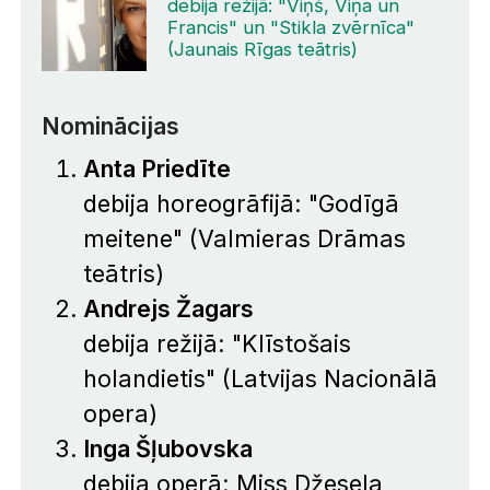
debija režijā: "Viņš, Viņa un
Francis" un "Stikla zvērnīca"
(Jaunais Rīgas teātris)
Nominācijas
Anta Priedīte
debija horeogrāfijā: "Godīgā
meitene" (Valmieras Drāmas
teātris)
Andrejs Žagars
debija režijā: "Klīstošais
holandietis" (Latvijas Nacionālā
opera)
Inga Šļubovska
debija operā: Miss Džesela