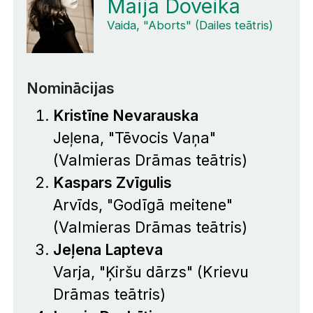
Maija Doveika
Vaida, "Aborts" (Dailes teātris)
Nominācijas
Kristīne Nevarauska
Jeļena, "Tēvocis Vaņa"
(Valmieras Drāmas teātris)
Kaspars Zvīgulis
Arvīds, "Godīgā meitene"
(Valmieras Drāmas teātris)
Jeļena Lapteva
Varja, "Ķiršu dārzs" (Krievu
Drāmas teātris)