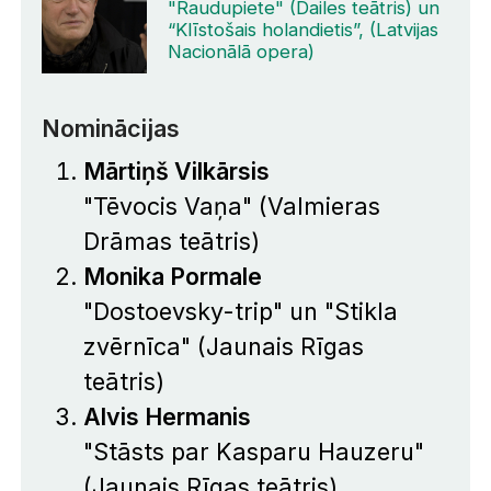
"Raudupiete" (Dailes teātris) un
“Klīstošais holandietis”, (Latvijas
Nacionālā opera)
Nominācijas
Mārtiņš Vilkārsis
"Tēvocis Vaņa" (Valmieras
Drāmas teātris)
Monika Pormale
"Dostoevsky-trip" un "Stikla
zvērnīca" (Jaunais Rīgas
teātris)
Alvis Hermanis
"Stāsts par Kasparu Hauzeru"
(Jaunais Rīgas teātris)