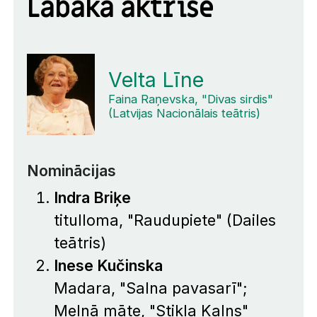
Labākā aktrise
Velta Līne
Faina Raņevska, "Divas sirdis"
(Latvijas Nacionālais teātris)
Nominācijas
Indra Briķe
titulloma, "Raudupiete" (Dailes
teātris)
Inese Kučinska
Madara, "Salna pavasarī";
Melnā māte, "Stikla Kalns"