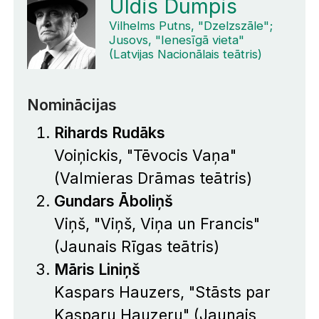
Uldis Dumpis
Vilhelms Putns, "Dzelzszāle";
Jusovs, "Ienesīgā vieta"
(Latvijas Nacionālais teātris)
Nominācijas
Rihards Rudāks
Voiņickis, "Tēvocis Vaņa"
(Valmieras Drāmas teātris)
Gundars Āboliņš
Viņš, "Viņš, Viņa un Francis"
(Jaunais Rīgas teātris)
Māris Liniņš
Kaspars Hauzers, "Stāsts par
Kasparu Hauzeru" (Jaunais