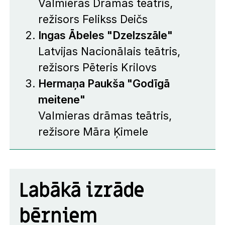
Valmieras Drāmas teātris,
režisors Felikss Deičs
Ingas Ābeles "Dzelzszāle"
Latvijas Nacionālais teātris,
režisors Pēteris Krilovs
Hermaņa Paukša "Godīgā
meitene"
Valmieras drāmas teātris,
režisore Māra Ķimele
Labākā izrāde
bērniem