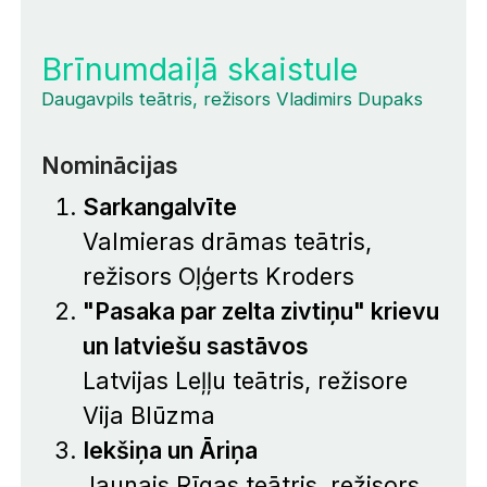
Brīnumdaiļā skaistule
Daugavpils teātris, režisors Vladimirs Dupaks
Nominācijas
Sarkangalvīte
Valmieras drāmas teātris,
režisors Oļģerts Kroders
"Pasaka par zelta zivtiņu" krievu
un latviešu sastāvos
Latvijas Leļļu teātris, režisore
Vija Blūzma
Iekšiņa un Āriņa
Jaunais Rīgas teātris, režisors