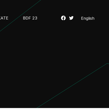
KATE
BDF 23
English