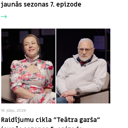
jaunās sezonas 7. epizode
16. jūlijs, 2026
Raidījumu cikla "Teātra garša"