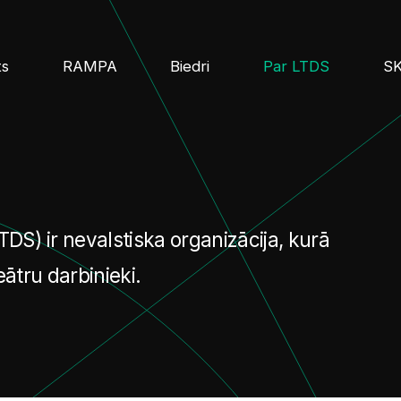
ts
RAMPA
Biedri
Par LTDS
S
TDS) ir nevalstiska organizācija, kurā
eātru darbinieki.