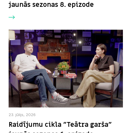
jaunās sezonas 8. epizode
23. jūlijs, 2026
Raidījumu cikla "Teātra garša"