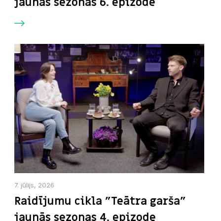
jaunās sezonas 6. epizode
7. jūlijs, 2026
Raidījumu cikla "Teātra garša"
jaunās sezonas 4. epizode