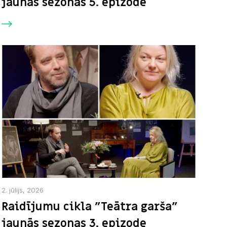
jaunās sezonas 5. epizode
2. jūlijs, 2026
Raidījumu cikla "Teātra garša"
jaunās sezonas 3. epizode