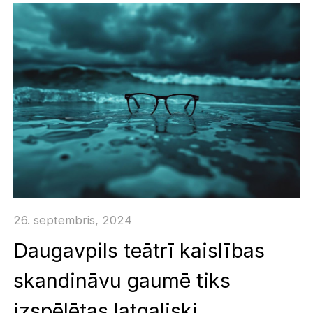
26. septembris, 2024
Daugavpils teātrī kaislības
skandināvu gaumē tiks
izspēlētas latgaliski