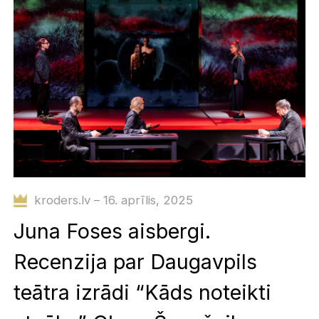
kroders.lv – 16. aprīlis, 2025
Juna Foses aisbergi.
Recenzija par Daugavpils
teātra izrādi “Kāds noteikti