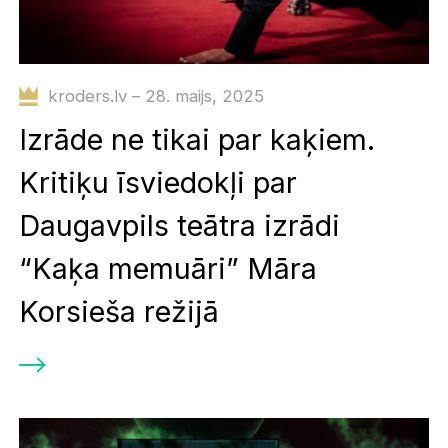
kroders.lv – 28. maijs, 2025
Izrāde ne tikai par kaķiem.
Kritiķu īsviedokļi par
Daugavpils teātra izrādi
“Kaķa memuāri” Māra
Korsieša režijā