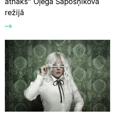
atnāks” Oļega Šapošņikova
režijā