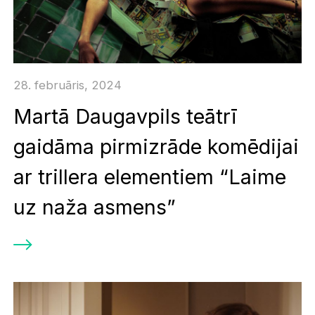
28. februāris, 2024
Martā Daugavpils teātrī
gaidāma pirmizrāde komēdijai
ar trillera elementiem “Laime
uz naža asmens”