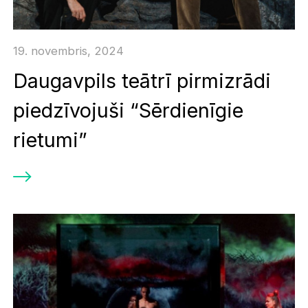
19. novembris, 2024
Daugavpils teātrī pirmizrādi
piedzīvojuši “Sērdienīgie
rietumi”