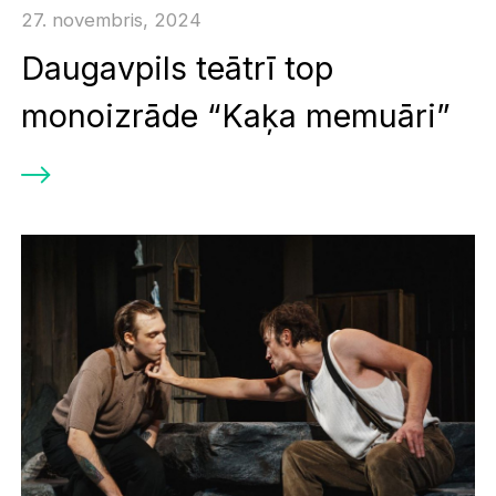
27. novembris, 2024
Daugavpils teātrī top
monoizrāde “Kaķa memuāri”