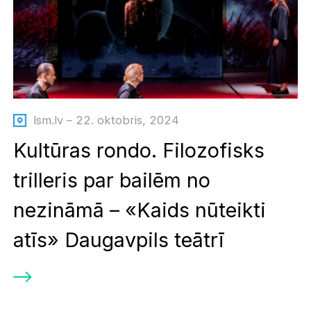
lsm.lv – 22. oktobris, 2024
Kultūras rondo. Filozofisks
trilleris par bailēm no
nezināmā – «Kaids nūteikti
atīs» Daugavpils teātrī