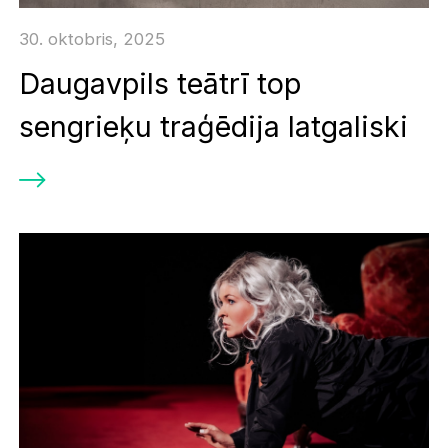
30. oktobris, 2025
Daugavpils teātrī top
sengrieķu traģēdija latgaliski