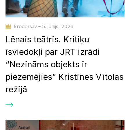
kroders.lv – 5. jūnijs, 2026
Lēnais teātris. Kritiķu
īsviedokļi par JRT izrādi
“Nezināms objekts ir
piezemējies” Kristīnes Vītolas
režijā