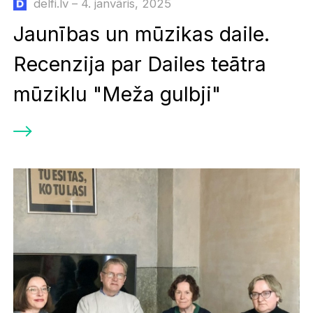
delfi.lv – 4. janvāris, 2025
Jaunības un mūzikas daile.
Recenzija par Dailes teātra
mūziklu "Meža gulbji"