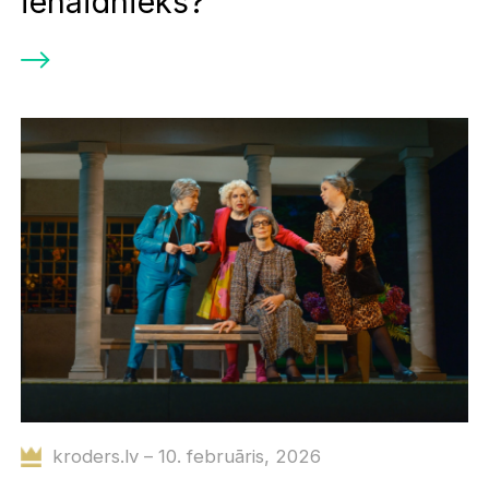
ienaidnieks?"
kroders.lv – 10. februāris, 2026