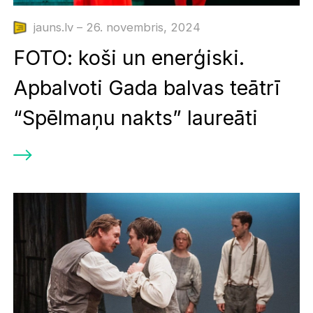
jauns.lv – 26. novembris, 2024
FOTO: koši un enerģiski.
Apbalvoti Gada balvas teātrī
“Spēlmaņu nakts” laureāti