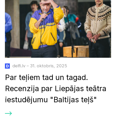
delfi.lv – 31. oktobris, 2025
Par teļiem tad un tagad.
Recenzija par Liepājas teātra
iestudējumu "Baltijas teļš"