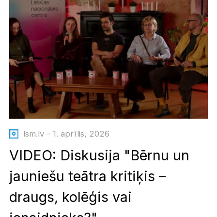
lsm.lv – 1. aprīlis, 2026
VIDEO: Diskusija "Bērnu un
jauniešu teātra kritiķis –
draugs, kolēģis vai