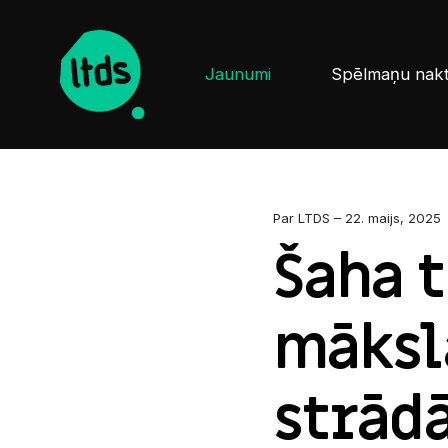
Jaunumi
Spēlmaņu nak
Par LTDS – 22. maijs, 2025
Šaha t
māksl
strād