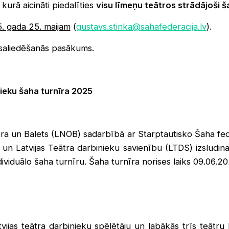
, kurā aicināti piedalīties
visu līmeņu teātros strādājoši š
5. gada 25. maijam
(
gustavs.stinka@sahafederacija.lv
).
saliedēšanās pasākums.
nieku šaha turnīra 2025
ra un Balets (LNOB) sadarbībā ar Starptautisko Šaha fede
un Latvijas Teātra darbinieku savienību (LTDS) izsludina
viduālo šaha turnīru. Šaha turnīra norises laiks 09.06.2
vijas teātra darbinieku spēlētāju un labākās trīs teāt