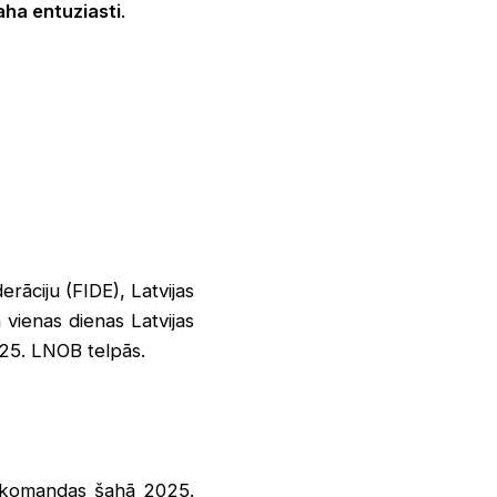
aha entuziasti
.
rāciju (FIDE), Latvijas
 vienas dienas Latvijas
025. LNOB telpās.
ru komandas šahā 2025.