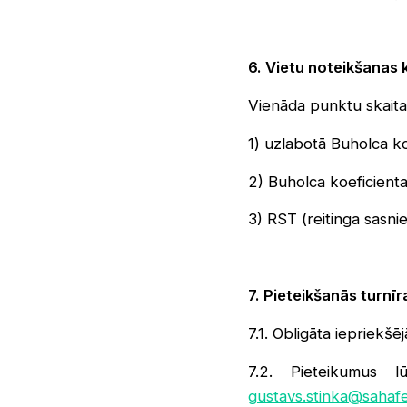
6. Vietu noteikšanas 
Vienāda punktu skaita
1) uzlabotā Buholca ko
2) Buholca koeficienta
3) RST (reitinga sasni
7. Pieteikšanās turnīr
7.1. Obligāta iepriekšē
7.2. Pieteikumus l
gustavs.stinka@sahafed