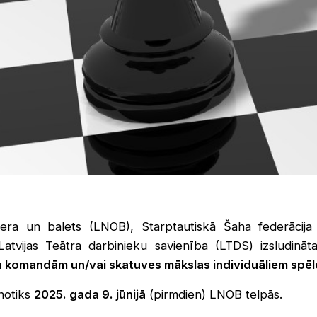
pera un balets (LNOB), Starptautiskā Šaha federācija 
Latvijas Teātra darbinieku savienība (LTDS) izsludinā
ru komandām un/vai skatuves mākslas individuāliem spēl
notiks
2025. gada 9. jūnijā
(pirmdien) LNOB telpās.