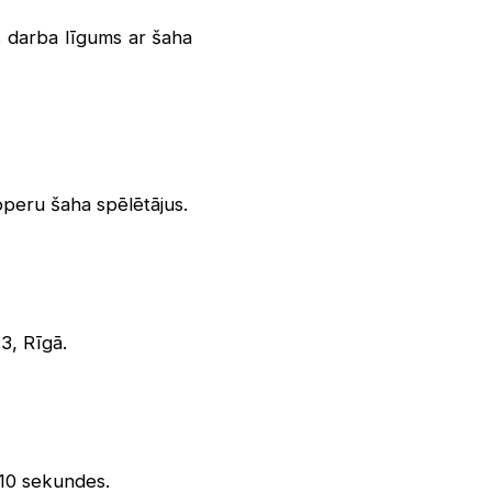
ts darba līgums ar šaha
 operu šaha spēlētājus.
3, Rīgā.
+10 sekundes.