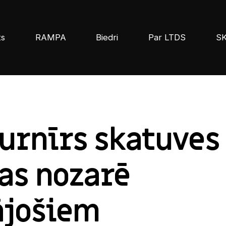
ts
RAMPA
Biedri
Par LTDS
S
urnīrs skatuves
as nozarē
ājošiem