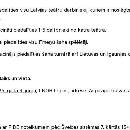
edalīties visu Latvijas teātru darbinieki, kuriem ir noslēg
.
cināti piedalīties 1-5 dalībnieki no katra teātra.
ti piedalīties visu līmeņu šaha spēlētāji.
aicinājis piedalīties šaha turnīrā arī Lietuvas un Igaunijas
aiks un vieta.
5. gada 9. jūnijā
, LNOB telpās, adrese: Aspazijas bulvāris 
ā ar FIDE noteikumiem pēc Šveices sistēmas 7. kārtās 15