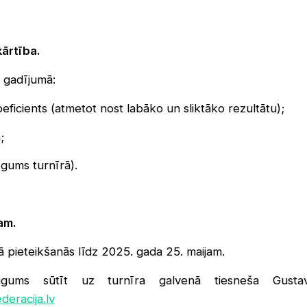
kārtība.
 gadījumā:
eficients (atmetot nost labāko un sliktāko rezultātu);
;
egums turnīrā).
am.
jā pieteikšanās līdz 2025. gada 25. maijam.
ūgums sūtīt uz turnīra galvenā tiesneša Gusta
eracija.lv