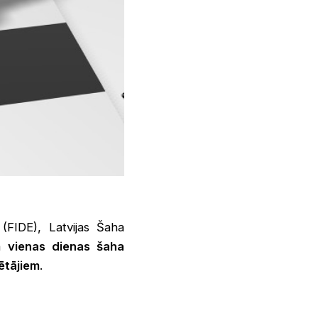
(FIDE), Latvijas Šaha
ta
vienas dienas šaha
ētājiem
.