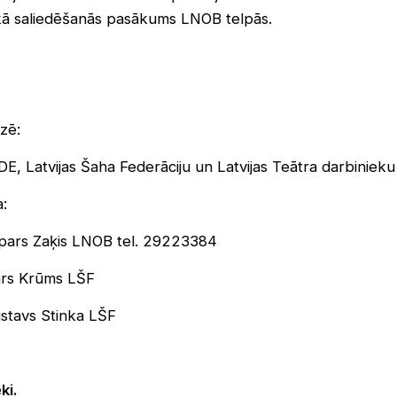
 kā saliedēšanās pasākums LNOB telpās.
zē:
, Latvijas Šaha Federāciju un Latvijas Teātra darbinieku
:
spars Zaķis LNOB tel. 29223384
mārs Krūms LŠF
ustavs Stinka LŠF
ki.