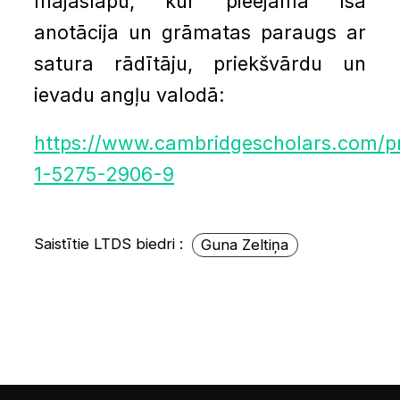
mājaslapu, kur pieejama īsa
anotācija un grāmatas paraugs ar
satura rādītāju, priekšvārdu un
ievadu angļu valodā:
https://www.cambridgescholars.com/p
1-5275-2906-9
Saistītie LTDS biedri :
Guna Zeltiņa