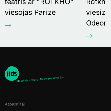
teātris ar "ROTKHO"
Rotkho
viesojas Parīzē
viesizr
Odeona 
Atbalstītāji