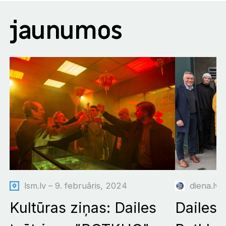
jaunumos
lsm.lv – 9. februāris, 2024
diena.lv 
Kultūras ziņas: Dailes
Dailes t