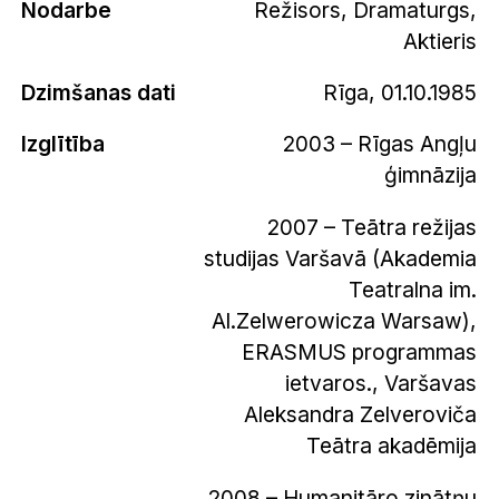
Nodarbe
Režisors, Dramaturgs,
Aktieris
Dzimšanas dati
Rīga, 01.10.1985
Izglītība
2003 – Rīgas Angļu
ģimnāzija
2007 – Teātra režijas
studijas Varšavā (Akademia
Teatralna im.
Al.Zelwerowicza Warsaw),
ERASMUS programmas
ietvaros., Varšavas
Aleksandra Zelveroviča
Teātra akadēmija
2008 – Humanitāro zinātņu