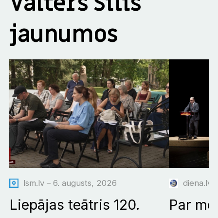
Valters Sīlis
jaunumos
lsm.lv – 6. augusts, 2026
diena.lv –
Liepājas teātris 120.
Par mor