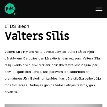
English
LTDS Biedri
Valters Sīlis
Valters Sīlis ir viens no tā dēvētā Latvijas jaunā režijas viļņa
pārstāvjiem. Darbojies gan kā aktieris, gan režisors. Valtera Sīļa
režiju veido divi būtiski virzieni: politiskā teātra iestudējumi par
dzīvi 21. gadsimta Latvijā, kas pārsvarā top sadarbībā ar
dramaturgu Jāni Balodi, un izrādes, kas pēta cilvēka psiholoģiju
robežsituācijās. Darbojies gan dažādos Latvijas teātros, gan
ārvalstīs.