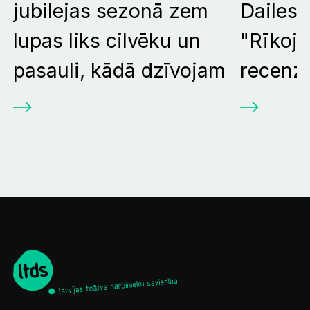
jubilejas sezonā zem
Dailes 
lupas liks cilvēku un
"Rīkoju
pasauli, kādā dzīvojam
recenzi