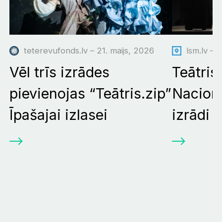
teterevufonds.lv – 21. maijs, 2026
lsm.lv – 
Vēl trīs izrādes
Teātris
pievienojas “Teātris.zip”
Nacionā
Īpašajai izlasei
izrādi "