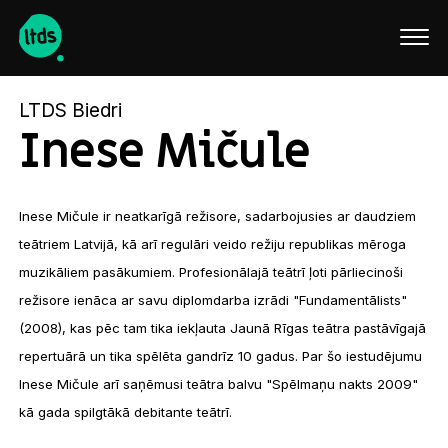
English
LTDS Biedri
Inese Mičule
Inese Mičule ir neatkarīgā režisore, sadarbojusies ar daudziem
teātriem Latvijā, kā arī regulāri veido režiju republikas mēroga
muzikāliem pasākumiem. Profesionālajā teātrī ļoti pārliecinoši
režisore ienāca ar savu diplomdarba izrādi "Fundamentālists"
(2008), kas pēc tam tika iekļauta Jaunā Rīgas teātra pastāvīgajā
repertuārā un tika spēlēta gandrīz 10 gadus. Par šo iestudējumu
Inese Mičule arī saņēmusi teātra balvu "Spēlmaņu nakts 2009"
kā gada spilgtākā debitante teātrī.