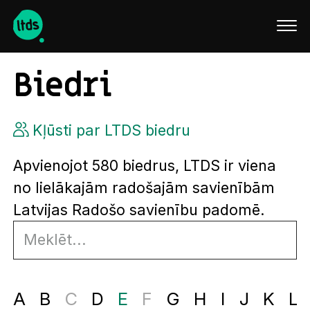
English
Biedri
Kļūsti par LTDS biedru
Apvienojot 580 biedrus, LTDS ir viena
no lielākajām radošajām savienībām
Latvijas Radošo savienību padomē.
A
B
C
D
E
F
G
H
I
J
K
L