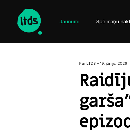
Jaunumi
Spēlmaņu nak
Par LTDS – 19. jūnijs, 2026
Raidīj
garša"
epizod