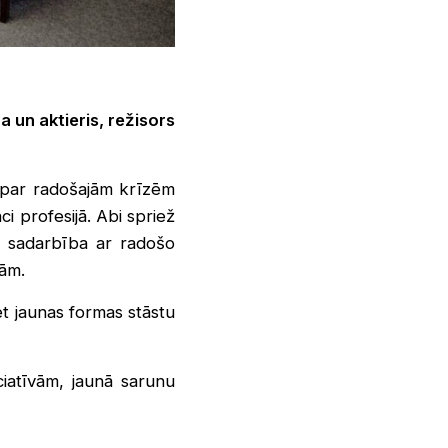
 un aktieris, režisors
ā par radošajām krīzēm
i profesijā. Abi spriež
as sadarbība ar radošo
ām.
t jaunas formas stāstu
ciatīvām, jaunā sarunu