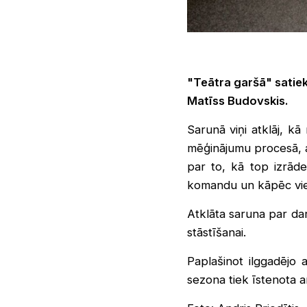
"Teātra garšā" satiek
Matīss Budovskis.
Sarunā viņi atklāj, k
mēģinājumu procesā, ak
par to, kā top izrāde
komandu un kāpēc vie
Atklāta saruna par da
stāstīšanai.
Paplašinot ilggadējo 
sezona tiek īstenota a