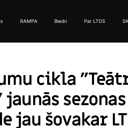
ts
RAMPA
Biedri
Par LTDS
S
umu cikla "Teāt
 jaunās sezonas 
e jau šovakar L