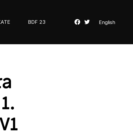
KATE
BDF 23
English
ra
1.
TV1