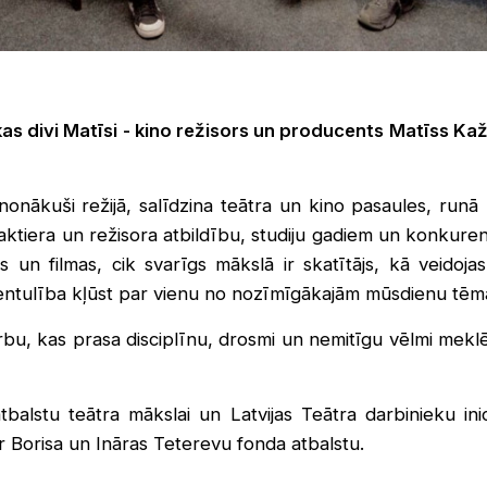
as divi Matīsi - kino režisors un producents Matīss Kaža
ā nonākuši režijā, salīdzina teātra un kino pasaules, run
tiera un režisora atbildību, studiju gadiem un konkurenc
s un filmas, cik svarīgs mākslā ir skatītājs, kā veidoj
ntulība kļūst par vienu no nozīmīgākajām mūsdienu tēm
rbu, kas prasa disciplīnu, drosmi un nemitīgu vēlmi meklē
atbalstu teātra mākslai un Latvijas Teātra darbinieku ini
r Borisa un Ināras Teterevu fonda atbalstu.