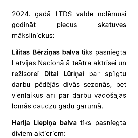
2024. gadā LTDS valde nolēmusi
godināt piecus skatuves
māksliniekus:
Lilitas Bērziņas balva
tiks pasniegta
Latvijas Nacionālā teātra aktrisei un
režisorei
Ditai Lūriņai
par spilgtu
darbu pēdējās divās sezonās, bet
vienlaikus arī par darbu vadošajās
lomās daudzu gadu garumā.
Harija Liepiņa balva
tiks pasniegta
diviem aktieriem: