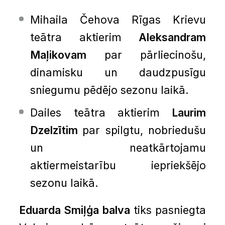
Mihaila Čehova Rīgas Krievu
teātra aktierim
Aleksandram
Maļikovam
par pārliecinošu,
dinamisku un daudzpusīgu
sniegumu pēdējo sezonu laikā.
Dailes teātra aktierim
Laurim
Dzelzītim
par spilgtu, nobriedušu
un neatkārtojamu
aktiermeistarību iepriekšējo
sezonu laikā.
Eduarda Smiļģa balva
tiks pasniegta