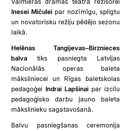
Valmieras drāmas teātra režisorei
Inesei Mičulei
par nozīmīgu, spilgtu
un novatorisku režiju pēdējo sezonu
laikā.
Helēnas Tangijevas–Birznieces
balva
tiks pasniegta Latvijas
Nacionālās operas baleta
māksliniecei un Rīgas baletskolas
pedagoģei
Indrai Lapšinai
par izcilu
pedagoģisko darbu jauno baleta
mākslinieku sagatavošanā.
Balvu pasniegšanas ceremonija