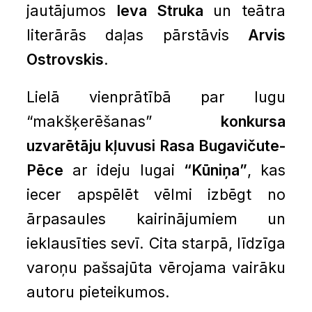
jautājumos
Ieva Struka
un teātra
literārās daļas pārstāvis
Arvis
Ostrovskis
.
Lielā vienprātībā par lugu
“makšķerēšanas”
konkursa
uzvarētāju kļuvusi Rasa Bugavičute-
Pēce
ar ideju lugai
“Kūniņa”
, kas
iecer apspēlēt vēlmi izbēgt no
ārpasaules kairinājumiem un
ieklausīties sevī. Cita starpā, līdzīga
varoņu pašsajūta vērojama vairāku
autoru pieteikumos.