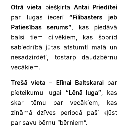
Otrā vieta
piešķirta
Antai Priedītei
par lugas ieceri
“Filibasters jeb
Patiesības serums”
, kas piedāvā
balsi tiem cilvēkiem, kas šobrīd
sabiedrībā jūtas atstumti malā un
nesadzirdēti, tostarp daudzbērnu
vecākiem.
Trešā vieta
–
Elīnai Baltskarai
par
pieteikumu lugai
“Lēnā luga”
, kas
skar tēmu par vecākiem, kas
zināmā dzīves periodā paši kļūst
par savu bērnu “bērniem”.