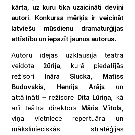
kārta, uz kuru tika uzaicināti deviņi
autori. Konkursa
mērķis ir veicināt
latviešu mūsdienu dramaturģijas
attīstību un iepazīt jaunus autorus.
Autoru idejas uzklausīja teātra
veidota
žūrija
, kurā piedalījās
režisori
Ināra Slucka, Matīss
Budovskis, Henrijs Arājs
un
attālināti – režisore
Dita Lūriņa
, kā
arī teātra direktors
Māris Vītols
,
viņa vietniece repertuāra un
mākslinieciskās stratēģijas