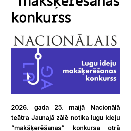
“makšķerēšanas”
konkurss
2026. gada 25. maijā Nacionālā
teātra Jaunajā zālē notika lugu ideju
“makšķerēšanas” konkursa otrā