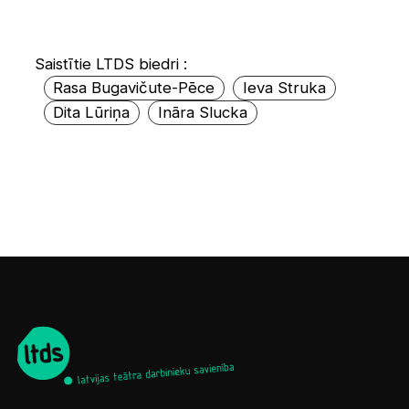
Saistītie LTDS biedri :
Rasa Bugavičute-Pēce
Ieva Struka
Dita Lūriņa
Ināra Slucka