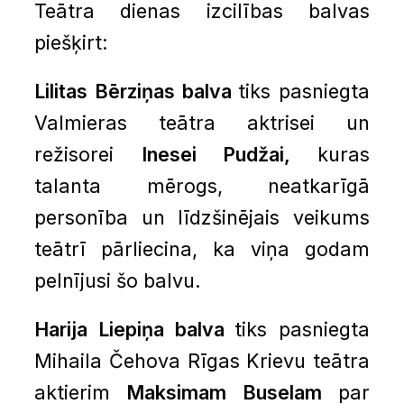
Teātra dienas izcilības balvas
piešķirt:
Lilitas Bērziņas balva
tiks pasniegta
Valmieras teātra aktrisei un
režisorei
Inesei Pudžai,
kuras
talanta mērogs, neatkarīgā
personība un līdzšinējais veikums
teātrī pārliecina, ka viņa godam
pelnījusi šo balvu.
Harija Liepiņa balva
tiks pasniegta
Mihaila Čehova Rīgas Krievu teātra
aktierim
Maksimam Buselam
par