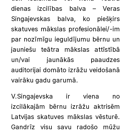
dienas izcilības balva – Veras
Singajevskas balva, ko piešķirs
skatuves mākslas profesionālei/-im
par nozīmīgu ieguldījumu bērnu un
jauniešu teātra mākslas attīstībā
un/vai jaunākās paaudzes
auditorijai domāto izrāžu veidošanā
vairāku gadu garumā.
V.Singajevska ir viena no
izcilākajām bērnu izrāžu aktrisēm
Latvijas skatuves mākslas vēsturē.
Gandrīz visu savu radošo mūžu