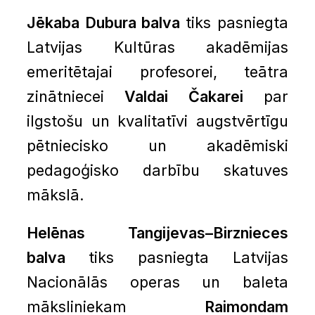
Jēkaba Dubura balva
tiks pasniegta
Latvijas Kultūras akadēmijas
emeritētajai profesorei, teātra
zinātniecei
Valdai Čakarei
par
ilgstošu un kvalitatīvi augstvērtīgu
pētniecisko un akadēmiski
pedagoģisko darbību skatuves
mākslā.
Helēnas Tangijevas–Birznieces
balva
tiks pasniegta Latvijas
Nacionālās operas un baleta
māksliniekam
Raimondam