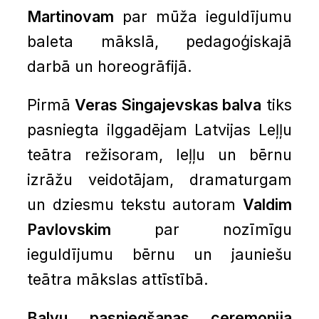
Martinovam
par mūža ieguldījumu
baleta mākslā, pedagoģiskajā
darbā un horeogrāfijā.
Pirmā
Veras Singajevskas balva
tiks
pasniegta ilggadējam Latvijas Leļļu
teātra režisoram, leļļu un bērnu
izrāžu veidotājam, dramaturgam
un dziesmu tekstu autoram
Valdim
Pavlovskim
par nozīmīgu
ieguldījumu bērnu un jauniešu
teātra mākslas attīstībā.
Balvu pasniegšanas ceremonija