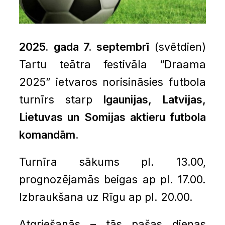
2025. gada 7. septembrī
(svētdien)
Tartu teātra festivāla “Draama
2025” ietvaros norisināsies futbola
turnīrs starp
Igaunijas, Latvijas,
Lietuvas un Somijas aktieru futbola
komandām
.
Turnīra sākums pl. 13.00,
prognozējamās beigas ap pl. 17.00.
Izbraukšana uz Rīgu ap pl. 20.00.
Atgriešanās – tās pašas dienas