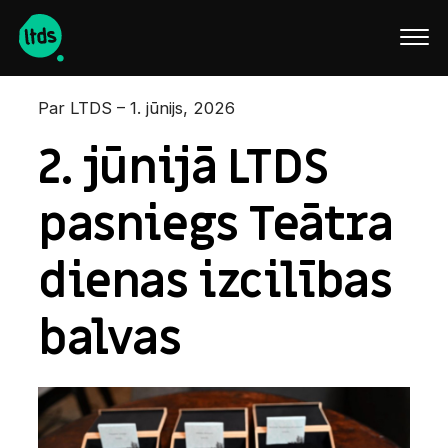
English
Par LTDS – 1. jūnijs, 2026
2. jūnijā LTDS
pasniegs Teātra
dienas izcilības
balvas