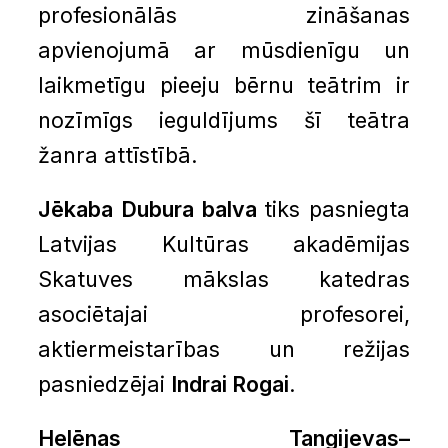
profesionālās zināšanas
apvienojumā ar mūsdienīgu un
laikmetīgu pieeju bērnu teātrim ir
nozīmīgs ieguldījums šī teātra
žanra attīstībā.
Jēkaba Dubura balva
tiks pasniegta
Latvijas Kultūras akadēmijas
Skatuves mākslas katedras
asociētajai profesorei,
aktiermeistarības un režijas
pasniedzējai
Indrai Rogai
.
Helēnas Tangijevas–