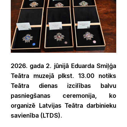
2026. gada 2. jūnijā Eduarda Smiļģa
Teātra muzejā plkst. 13.00 notiks
Teātra dienas izcilības balvu
pasniegšanas ceremonija, ko
organizē Latvijas Teātra darbinieku
savienība (LTDS).