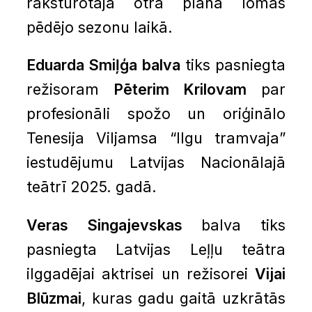
raksturotāja otrā plāna lomās
pēdējo sezonu laikā.
Eduarda Smiļģa balva
tiks pasniegta
režisoram
Pēterim Krilovam
par
profesionāli spožo un oriģinālo
Tenesija Viljamsa “Ilgu tramvaja”
iestudējumu Latvijas Nacionālajā
teātrī 2025. gadā.
Veras Singajevskas
balva tiks
pasniegta Latvijas Leļļu teātra
ilggadējai aktrisei un režisorei
Vijai
Blūzmai
, kuras gadu gaitā uzkrātās