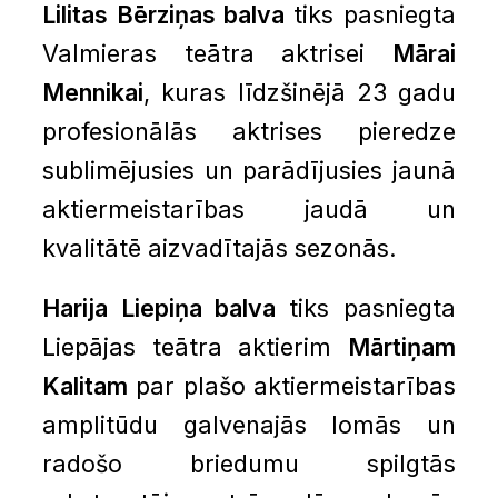
Lilitas Bērziņas balva
tiks pasniegta
Valmieras teātra aktrisei
Mārai
Mennikai
, kuras līdzšinējā 23 gadu
profesionālās aktrises pieredze
sublimējusies un parādījusies jaunā
aktiermeistarības jaudā un
kvalitātē aizvadītajās sezonās.
Harija Liepiņa balva
tiks pasniegta
Liepājas teātra aktierim
Mārtiņam
Kalitam
par plašo aktiermeistarības
amplitūdu galvenajās lomās un
radošo briedumu spilgtās