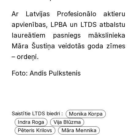
Ar Latvijas Profesionālo aktieru
apvienības, LPBA un LTDS atbalstu
laureātiem pasniegs mākslinieka
Māra Šustiņa veidotās goda zīmes
– ordeņi.
Foto: Andis Pulkstenis
Saistītie LTDS biedri :
Monika Korpa
Indra Roga
Vija Blūzma
Pēteris Krilovs
Māra Mennika