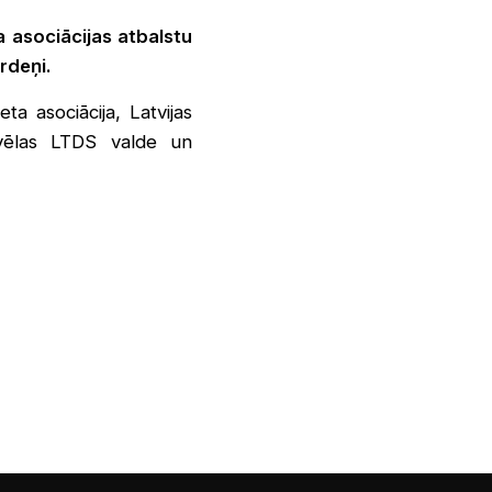
a asociācijas atbalstu
rdeņi.
ta asociācija, Latvijas
zvēlas LTDS valde un