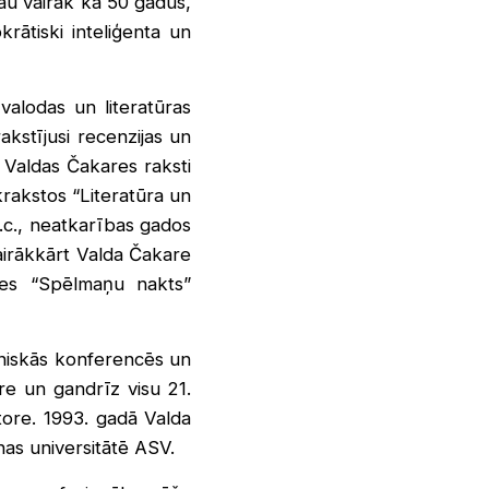
au vairāk kā 50 gadus,
rātiski inteliģenta un
valodas un literatūras
akstījusi recenzijas un
 Valdas Čakares raksti
krakstos “Literatūra un
.c., neatkarības gados
Vairākkārt Valda Čakare
ates “Spēlmaņu nakts”
tniskās konferencēs un
ore un gandrīz visu 21.
tore. 1993. gadā Valda
nas universitātē ASV.