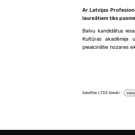
Ar Latvijas Profesion
laureātiem tiks pasni
Balvu kandidātus iesak
Kultūras akadēmija 
pieaicinātie nozares ek
Saistītie LTDS biedri :
Vald