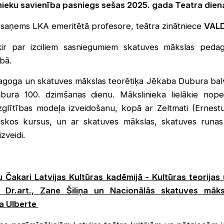
nieku savienība pasniegs sešas 2025. gada Teatra diena
saņems LKA emeritētā profesore, teātra zinātniece
VAL
ir par izciliem sasniegumiem skatuves mākslas pedag
ībā.
dagoga un skatuves mākslas teorētiķa Jēkaba Dubura balv
ura 100. dzimšanas dienu. Mākslinieka lielākie nopelni
izglītības modeļa izveidošanu, kopā ar Zeltmati (Ernest
tiskos kursus, un ar skatuves mākslas, skatuves runas 
zveidi.
 Čakari Latvijas Kultūras kadēmijā - Kultūras teorija
, Dr.art., Zane Šiliņa un Nacionālās skatuves māks
ga Ulberte