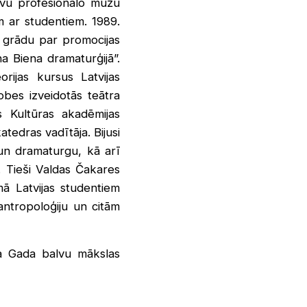
avu profesionālo mūžu
m ar studentiem. 1989.
a grādu par promocijas
 Biena dramaturģijā”.
rijas kursus Latvijas
dzobes izveidotās teātra
s Kultūras akadēmijas
tedras vadītāja. Bijusi
 un dramaturgu, kā arī
. Tieši Valdas Čakares
ā Latvijas studentiem
antropoloģiju un citām
a Gada balvu mākslas