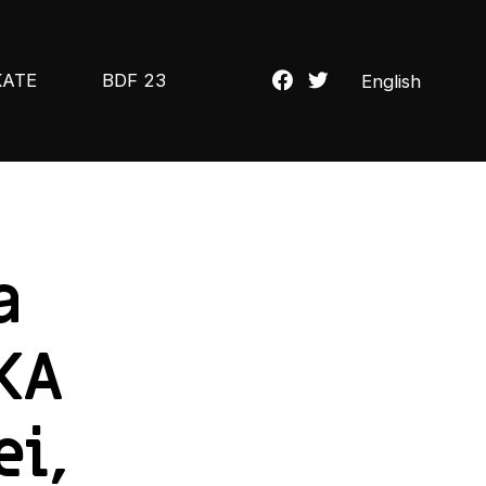
KATE
BDF 23
English
a
LKA
ei,