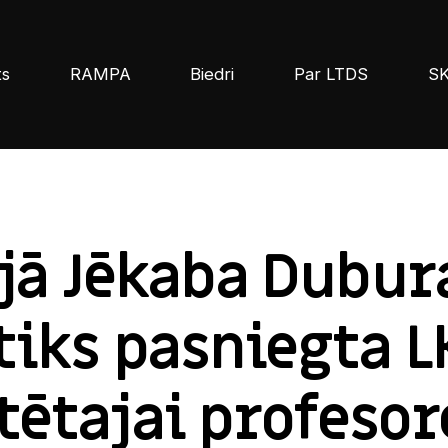
ts
RAMPA
Biedri
Par LTDS
S
ijā Jēkaba Dubur
tiks pasniegta 
ētajai profesor