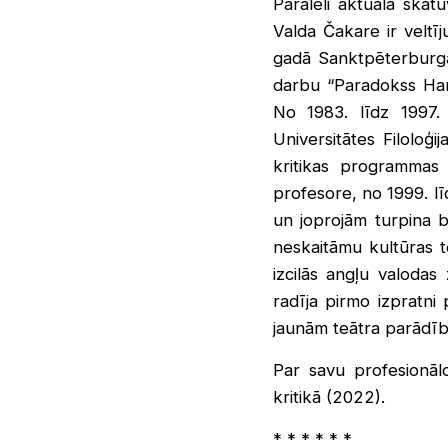
Paralēli aktuālā ska
Valda Čakare ir veltī
gadā Sanktpēterburgas
darbu “Paradokss Har
No 1983. līdz 1997. 
Universitātes Filoloģij
kritikas programmas 
profesore, no 1999. lī
un joprojām turpina b
neskaitāmu kultūras t
izcilās angļu valoda
radīja pirmo izpratni
jaunām teātra parādī
Par savu profesionā
kritikā (2022).
* * * * * *