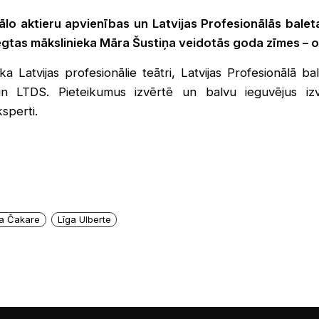
ālo aktieru apvienības un Latvijas Profesionālās balet
egtas mākslinieka Māra Šustiņa veidotās goda zīmes – o
a Latvijas profesionālie teātri, Latvijas Profesionālā bale
un LTDS. Pieteikumus izvērtē un balvu ieguvējus i
sperti.
a Čakare
Līga Ulberte