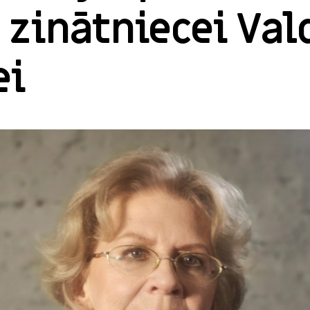
 zinātniecei Val
ei