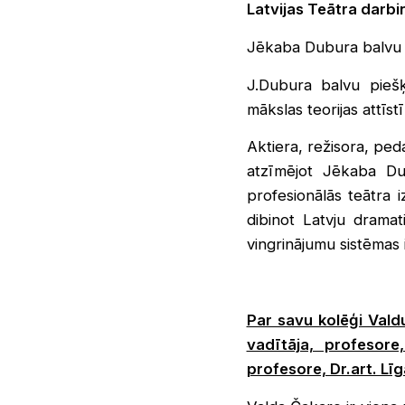
Latvijas Teātra darbi
Jēkaba Dubura balvu 
J.Dubura balvu piešķ
mākslas teorijas attīst
Aktiera, režisora, pe
atzīmējot Jēkaba Dub
profesionālās teātra 
dibinot Latvju drama
vingrinājumu sistēmas i
Par savu kolēģi Valdu
vadītāja, profesore
profesore, Dr.art. Lī