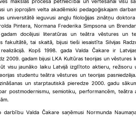
tuves mākslas procesa pētniecībai un vērtēšanai visu s
jusi un joprojām velta akadēmiski pedagoģiskajam darba
 universitātē ieguvusi angļu filoloģijas zinātņu doktor
olda Pintera, Normana Frederika Simpsona un Brendana
gadam docējusi literatūras un teātra vēstures un teo
as fakultātē, tai skaitā, bijusi tieši iesaistīta Silvijas Ra
realizācijā. Kopš 1998. gada Valda Čakare ir Latvija
dz 2009. gadam bijusi LKA Kultūras teorijas un vēstures ka
ūt visu jaunāko laiku Latvijā izglītoto aktieru, režisoru
eorijas studentu teātra vēstures un teorijas pasniedzēja
s zināšanas un starptautiskā pieredze 2000. gadu sākum
 par postmodernismu, semiotiku, performancēm, teātra 
bām.
lo darbību Valda Čakare saņēmusi Normunda Naumaņ