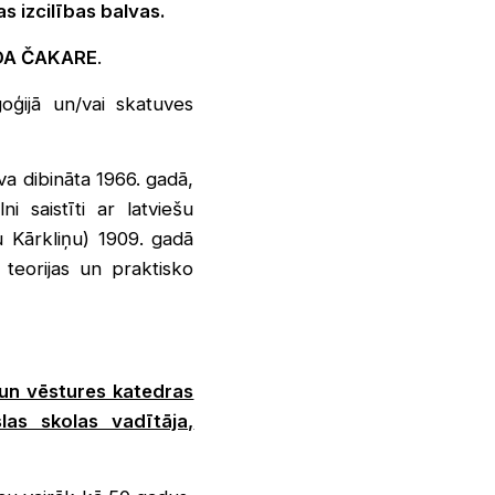
s izcilības balvas.
DA ČAKARE
.
oģijā un/vai skatuves
a dibināta 1966. gadā,
 saistīti ar latviešu
u Kārkliņu) 1909. gadā
teorijas un praktisko
s un vēstures katedras
las skolas vadītāja,