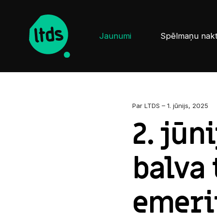
Jaunumi
Spēlmaņu nak
Par LTDS – 1. jūnijs, 2025
2. jūn
balva 
emerit