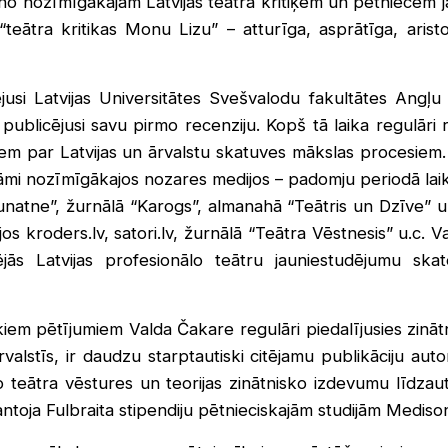
 no nozīmīgākajām Latvijas teātra kritiķēm un pētniecēm j
teātra kritikas Monu Lizu” – atturīga, asprātīga, aristok
usi Latvijas Universitātes Svešvalodu fakultātes Angļu 
ublicējusi savu pirmo recenziju. Kopš tā laika regulāri r
miem par Latvijas un ārvalstu skatuves mākslas procesiem.
lasāmi nozīmīgākajos nozares medijos – padomju periodā lai
natne”, žurnālā “Karogs”, almanahā “Teātris un Dzīve” u
jos kroders.lv, satori.lv, žurnālā “Teātra Vēstnesis” u.c. 
ējās Latvijas profesionālo teātru jauniestudējumu sk
kiem pētījumiem Valda Čakare regulāri piedalījusies zinā
rvalstīs, ir daudzu starptautiski citējamu publikāciju aut
to teātra vēstures un teorijas zinātnisko izdevumu līdzau
toja Fulbraita stipendiju pētnieciskajām studijām Mediso