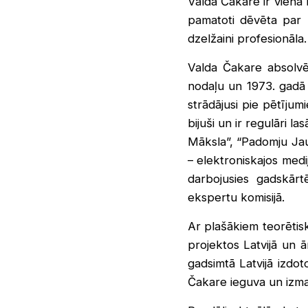
Valda Čakare ir viena
pamatoti dēvēta par “
dzelžaini profesionāla.
Valda Čakare absolvēj
nodaļu un 1973. gadā p
strādājusi pie pētīju
bijuši un ir regulāri 
Māksla”, “Padomju Jau
– elektroniskajos medi
darbojusies gadskārt
ekspertu komisijā.
Ar plašākiem teorētis
projektos Latvijā un ā
gadsimtā Latvijā izdo
Čakare ieguva un izman