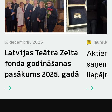
5. decembris, 2025
jauns.lv 
Latvijas Teātra Zelta
Aktieri
fonda godināšanas
saņem 
pasākums 2025. gadā
liepājn