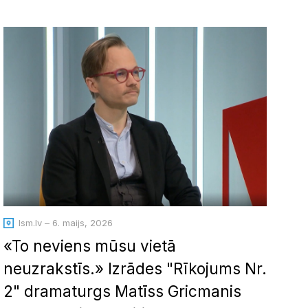
lsm.lv – 6. maijs, 2026
«To neviens mūsu vietā
neuzrakstīs.» Izrādes "Rīkojums Nr.
2" dramaturgs Matīss Gricmanis