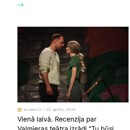
kroders.lv – 22. aprīlis, 2026
Vienā laivā. Recenzija par
Valmieras teātra izrādi “Tu būsi