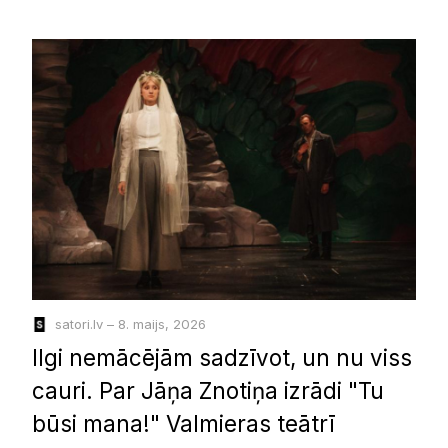
satori.lv – 8. maijs, 2026
Ilgi nemācējām sadzīvot, un nu viss
cauri. Par Jāņa Znotiņa izrādi "Tu
būsi mana!" Valmieras teātrī