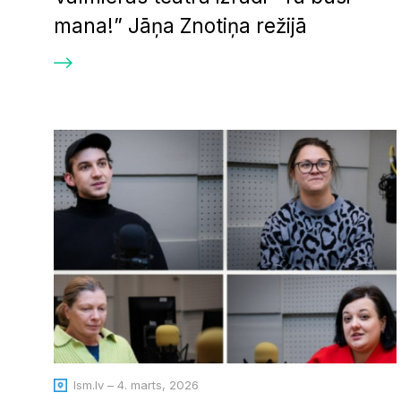
mana!” Jāņa Znotiņa režijā
lsm.lv – 4. marts, 2026