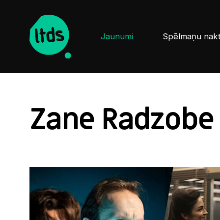
Jaunumi
Spēlmaņu nak
Zane Radzobe