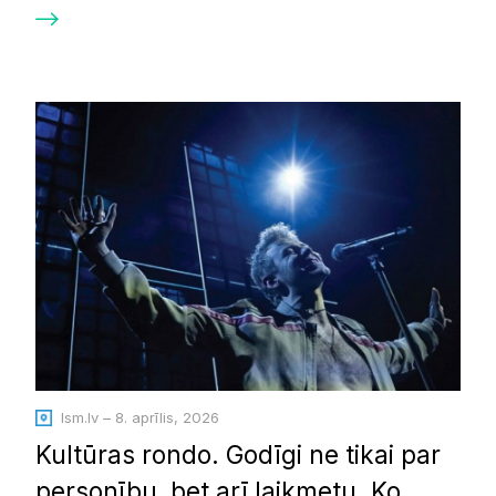
lsm.lv – 8. aprīlis, 2026
Kultūras rondo. Godīgi ne tikai par
personību, bet arī laikmetu. Ko