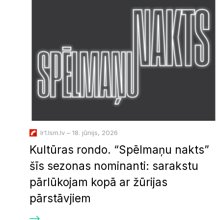
lr1.lsm.lv – 18. jūnijs, 2026
Kultūras rondo. “Spēlmaņu nakts”
šīs sezonas nominanti: sarakstu
pārlūkojam kopā ar žūrijas
pārstāvjiem