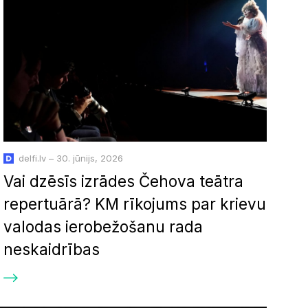
delfi.lv – 30. jūnijs, 2026
Vai dzēsīs izrādes Čehova teātra
repertuārā? KM rīkojums par krievu
valodas ierobežošanu rada
neskaidrības