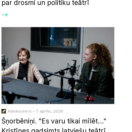
par drosmi un politiku teātrī
klasika.lsm.lv – 7. aprīlis, 2026
Šņorbēniņi. "Es varu tikai mīlēt..."
Kristīnes gadsimts latviešu teātrī