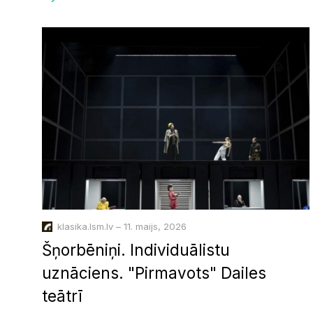
klasika.lsm.lv – 11. maijs, 2026
Šņorbēniņi. Individuālistu
uznāciens. "Pirmavots" Dailes
teātrī