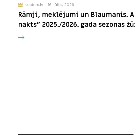
kroders.lv – 16. jūlijs, 2026
Rāmji, meklējumi un Blaumanis. A
nakts” 2025./2026. gada sezonas žū