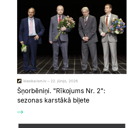
klasika.lsm.lv – 22. jūnijs, 2026
Šņorbēniņi. "Rīkojums Nr. 2":
sezonas karstākā biļete