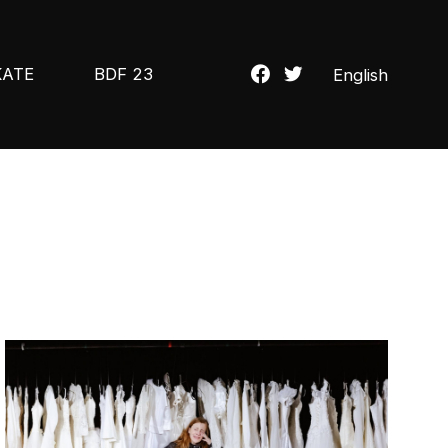
KATE
BDF 23
English