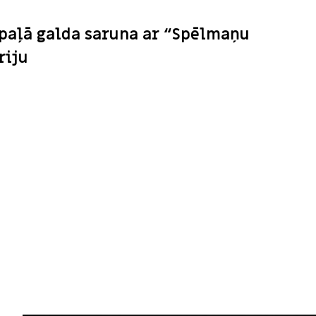
paļā galda saruna ar “Spēlmaņu
riju