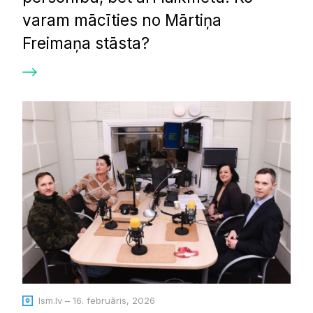
varam mācīties no Mārtiņa
Freimaņa stāsta?
lsm.lv – 16. februāris, 2026