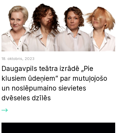
18. oktobris, 2023
Daugavpils teātra izrādē „Pie
klusiem ūdeņiem” par mutuļojošo
un noslēpumaino sievietes
dvēseles dzīlēs