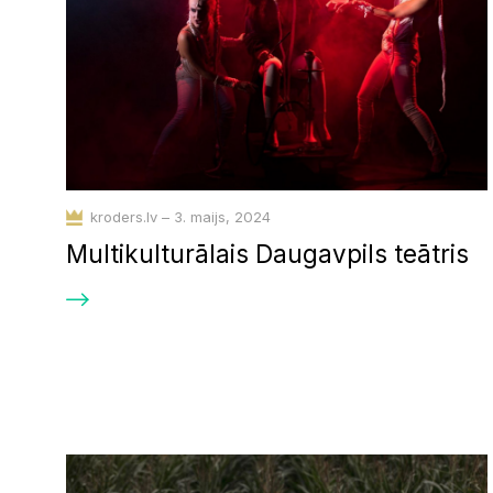
kroders.lv – 3. maijs, 2024
Multikulturālais Daugavpils teātris