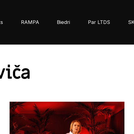
ts
RAMPA
Biedri
Par LTDS
S
viča