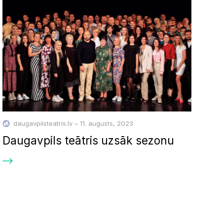
daugavpilsteatris.lv – 11. augusts, 2023
Daugavpils teātris uzsāk sezonu