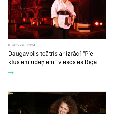
8. oktobris, 2024
Daugavpils teātris ar izrādi “Pie
klusiem ūdeņiem” viesosies Rīgā