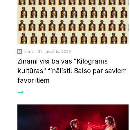
lsm.lv – 29. janvāris, 2026
Zināmi visi balvas "Kilograms
kultūras" finālisti! Balso par saviem
favorītiem