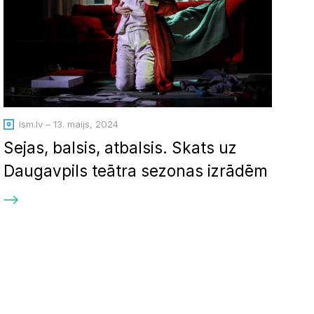
lsm.lv – 13. maijs, 2024
Sejas, balsis, atbalsis. Skats uz
Daugavpils teātra sezonas izrādēm