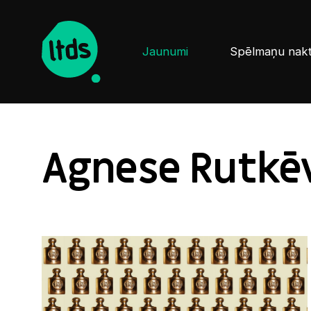
Jaunumi
Spēlmaņu nak
Agnese Rutkē