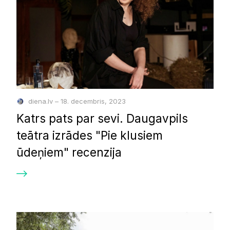
diena.lv – 18. decembris, 2023
Katrs pats par sevi. Daugavpils
teātra izrādes "Pie klusiem
ūdeņiem" recenzija