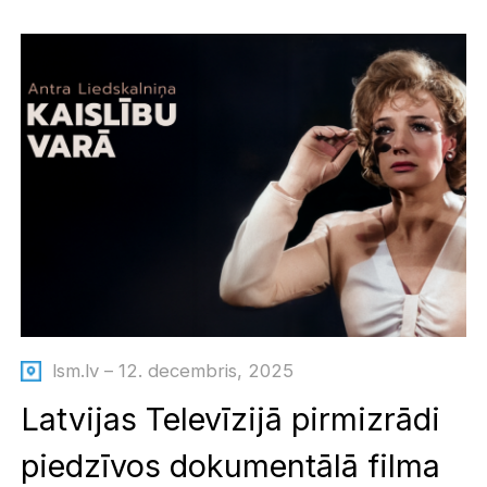
lsm.lv – 12. decembris, 2025
Latvijas Televīzijā pirmizrādi
piedzīvos dokumentālā filma