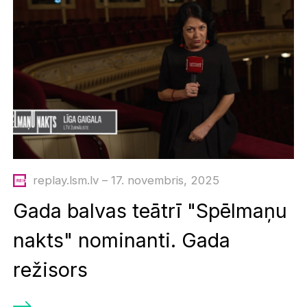
replay.lsm.lv – 17. novembris, 2025
Gada balvas teātrī "Spēlmaņu
nakts" nominanti. Gada
režisors