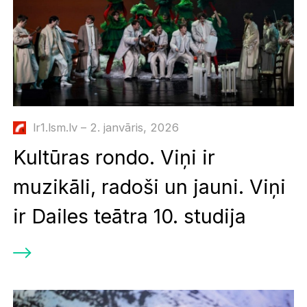
lr1.lsm.lv – 2. janvāris, 2026
Kultūras rondo. Viņi ir
muzikāli, radoši un jauni. Viņi
ir Dailes teātra 10. studija