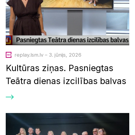
replay.lsm.lv – 3. jūnijs, 2026
Kultūras ziņas. Pasniegtas
Teātra dienas izcilības balvas